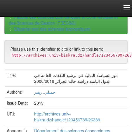
Skip
navigation
University of Biskra Repository
Thèses de Doctorat
Faculté des Sciences Economiques et Commerciales et
des Sciences de Gestion (FSECSG)
Département des sciences économiques
Please use this identifier to cite or link to this item:
http://archives.univ-biskra.dz/handle/123456789/263
Title:
دور السياسة المالية في ترشيد النفقات العامة في
الدول النامية دراسة حالة الجزائر 2000/2016
Authors:
حمبلي, زهير
Issue Date:
2019
URI:
http://archives.univ-
biskra.dz/handle/123456789/26389
Appears in
Département des sciences économiques