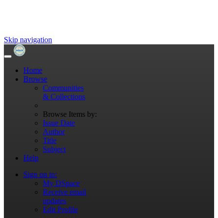
Skip navigation
Home
Browse
Communities
& Collections
Browse Items by:
Issue Date
Author
Title
Subject
Help
Sign on to:
My DSpace
Receive email
updates
Edit Profile