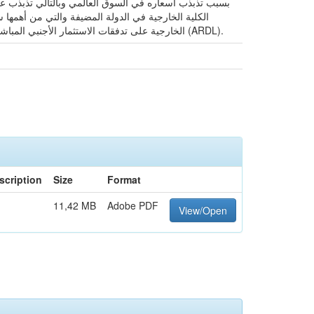
بسبب تذبذب أسعاره في السوق العالمي وبالتالي تذبذب عائ
الكلية الخارجية في الدولة المضيفة والتي من أهمها 
الخارجية على تدفقات الاستثمار الأجنبي المباشر الواردة إلى الجزائر خلال الفترة (1991-2016) بالتحليل والقياس باستخدام اختبار التكامل المشترك باستعمال منهج الحدود (ARDL).
scription
Size
Format
11,42 MB
Adobe PDF
View/Open