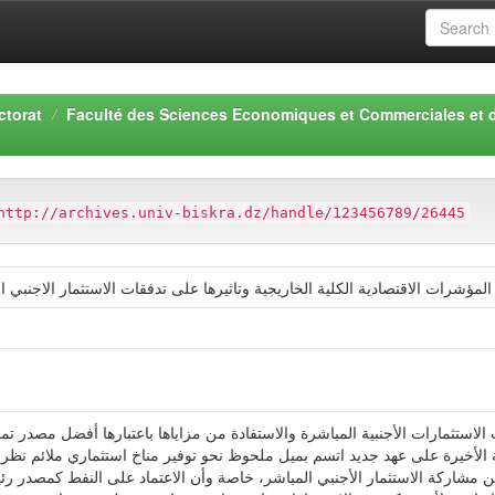
ctorat
Faculté des Sciences Economiques et Commerciales et 
http://archives.univ-biskra.dz/handle/123456789/26445
المؤشرات الاقتصادية الكلية الخاريجية وتاثيرها على تدفقات الاستثمار الاجنبي المباشر
استثمارات الأجنبية المباشرة والاستفادة من مزاياها باعتبارها أفضل مصدر 
الأخيرة على عهد جديد اتسم بميل ملحوظ نحو توفير مناخ استثماري ملائم نظرا ل
 عن مشاركة الاستثمار الأجنبي المباشر، خاصة وأن الاعتماد على النفط كمصدر