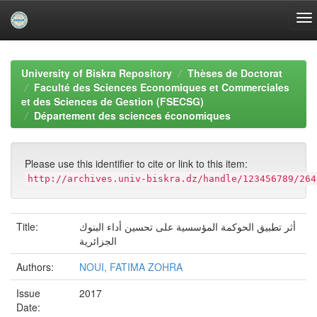
Skip
navigation
University of Biskra Repository
Thèses de Doctorat
Faculté des Sciences Economiques et Commerciales
et des Sciences de Gestion (FSECSG)
Département des sciences économiques
Please use this identifier to cite or link to this item:
http://archives.univ-biskra.dz/handle/123456789/264
أثر تطبيق الحوكمة المؤسسية على تحسين أداء البنوك
Title:
الجزائرية
Authors:
NOUI, FATIMA ZOHRA
Issue
2017
Date: