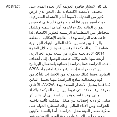
لقد كان لانتشار ظاهرة العولمة آثارا بعيدة المدى على
Abstract:
مختلف الأنشطة الاقتصادية على النحو الذي فرض
الكثير من التحديات لاسيما أمام الأنشطة المصرفية،
حيث أصبح وجود نظـام مصـرفي قادر على تخصيص
الموارد المالية بكفاءة لخدمة أهداف التنمية وتقليـل
المخـاطر مـن المتطلبـات الرئيسية لتطوير الاقتصاد، لذا
جاءت هذه الدراسة بهدف معالجة الإشكالية المتعلقة
بالربط بين تحسـين الأداء المالي للبنوك الجزائرية
وتطبيق آليات الحوكمة المؤسسية، وذلك خـلال الفتـرة
2014-2004 لعينة تتكون من سبعة بنوك الجزائرية،
أربعة منها عامة وثلاثة خاصة. للوصول إلـى أهـداف
هـذه الدراسة قمنا بدراسة إحصائية باستعمال البرنامج ،
SPSSأين تمت دراسة إحصائية وصفية لمتغيـرات
النماذج. وقمنا كذلك بمجموعة من الاختبارات للتأكد من
قوة ومصداقية نماذج الدراسة؛ منهـا تحليـل التباين
الأحادي .ANOVAكما قمنا بتحليل الانحدار المتعدد بهدف
معرفة نوع العلاقة التي تربط بين آليات الحوكمة والأداء
المالي. وقد خلصت هذه الدراسة إلى أن هناك أثر
سلبي ذو دلالة إحصائية بين هيكل الملكيـة كآليـة داخلية
للحوكمة وبين الأداء المالي، وذلك لسيطرة الدولة على
ملكية معظم العينة محل الدراسـة، أمـا بالنسبة للآليتين
حجم مجلس الإدارة وازدواجية المدير التنفيذي، فقد