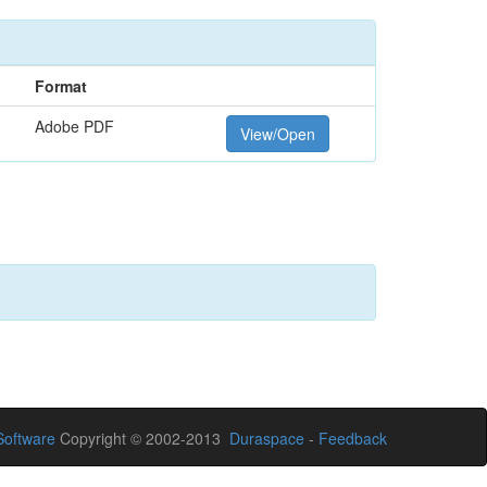
Format
Adobe PDF
View/Open
oftware
Copyright © 2002-2013
Duraspace
-
Feedback