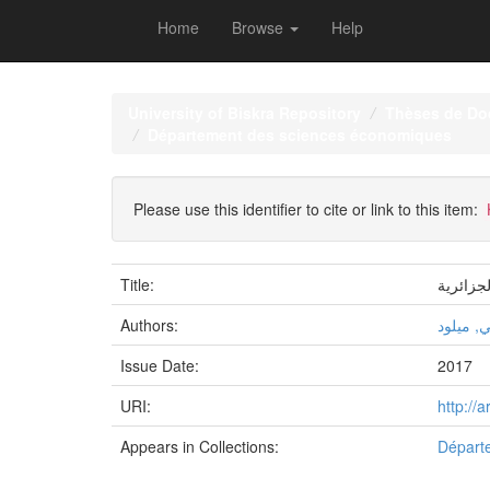
Home
Browse
Help
Skip
navigation
University of Biskra Repository
Thèses de Do
Département des sciences économiques
Please use this identifier to cite or link to this item:
Title:
جزائرية
Authors:
, ميلود
Issue Date:
2017
URI:
http://
Appears in Collections:
Départ