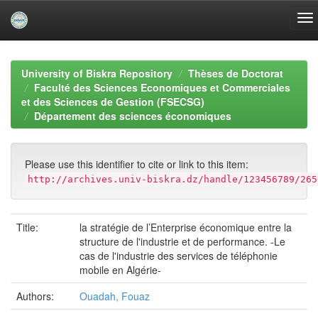
Skip
navigation
University of Biskra Repository
Thèses de Doctorat
Faculté des Sciences Economiques et Commerciales
et des Sciences de Gestion (FSECSG)
Département des sciences économiques
Please use this identifier to cite or link to this item:
http://archives.univ-biskra.dz/handle/123456789/265
Title:
la stratégie de l’Enterprise économique entre la
structure de l'industrie et de performance. -Le
cas de l'industrie des services de téléphonie
mobile en Algérie-
Authors:
Ouadah, Fouaz