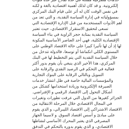
إلكترونية. و قد كان لذلك أهمية اقتصادية بالغة و لكنه
في نفس الوقت كان له أثر على قيام البنك المركزي
بمسؤولياته في إدارة السياسة النقدية، و التي تعد من
أهم الأدوات المستخدمة من قبل الإدارة الإقتصادية التي
تسعى لتحقيق الاستقرار الاقتصادي، حيث تعتبر
السياسة النقدية بمثابة حجر الزاوية في بناء السياسة
الإقتصادية الكلية، فهي أحد العناصر الأساسية المكونة
لها إذ أن لها تأثيرا كبيرا على حالة الاقتصاد الوطني على
المستوى الكلي انكماشا أو توسعا، فالدولة تتدخل من
خلال السياسة النقدية التي يتم التخطيط لها في البنك
المركزي، هذا الأخير الذي ينبغي بأن يقوم بدور أكثر
فعالية في التحكم في الرصيد النقدي والرقابة على
التمويل وبالتالي الرقابة على البنوك التجارية
والمؤسسات المالية خاصة في ظل انتشار خدمات
الصيرفة الإلكترونية وزيادة استخدامها كشكل من
أشكال التحول إلى الاقتصاد الرقمي و الإفتراضي.
الجزائر كغيرها من الدول التي عرفت تطورات وتغيرات
في المجال الاقتصادي خلال المرحلة الانتقالية من
الاقتصاد الاشتراكي إلى الاقتصاد الليبرالي، و الذي يقوم
على مبادئ و أسس اقتصاد السوق. و لاسيما الجهاز
المصرفي الذي يعتبر المحرك الأساسي لنشاطها
الاقتصادي، و الذي يقوم بدوره بالتحكم في التدفق