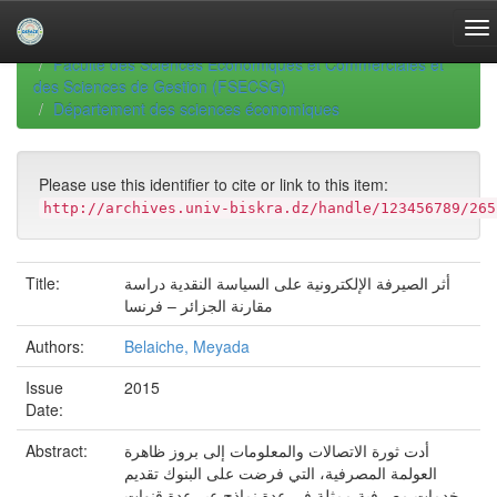
Skip
navigation
University of Biskra Repository
Thèses de Doctorat
Faculté des Sciences Economiques et Commerciales et
des Sciences de Gestion (FSECSG)
Département des sciences économiques
Please use this identifier to cite or link to this item:
http://archives.univ-biskra.dz/handle/123456789/265
أثر الصيرفة الإلكترونية على السياسة النقدية دراسة
Title:
مقارنة الجزائر – فرنسا
Authors:
Belaiche, Meyada
Issue
2015
Date:
أدت ثورة الاتصالات والمعلومات إلى بروز ظاهرة
Abstract:
العولمة المصرفية، التي فرضت على البنوك تقديم
خدمات مصرفية ممثلة في عدة نماذج عبر عدة قنوات