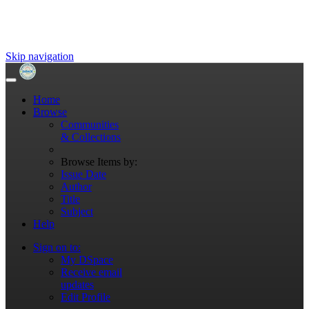
Skip navigation
Home
Browse
Communities
& Collections
Browse Items by:
Issue Date
Author
Title
Subject
Help
Sign on to:
My DSpace
Receive email
updates
Edit Profile