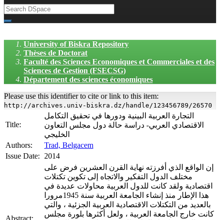
University of Biskra Repository
Thèses de Doctorat
Faculté des Sciences Economiques et Commerciales et des
Sciences de Gestion (FSECSG)
Département des sciences économiques
Please use this identifier to cite or link to this item:
http://archives.univ-biskra.dz/handle/123456789/26570
التجارة العربية البينية ودورها في تحقيق التكامل
Title:
الاقتصادي العربي- دراسة حالة دول مجلس التعاون
الخليجي
Authors:
Trad, Belgacem
Issue Date:
2014
إن الواقع الذي أفرزته نهاية القرن العشرين فرض على
مختلف الدول التفكير والاتجاه إلى تكوين تكتلات
اقتصادية ولقد كانت للدول العربية محاولات عديدة في
هذا الإطار منذ إنشاء الجامعة العربية سنة 1945مرورا
بالعديد من التكتلات الاقتصادية العربية الجزئية ، والتي
كانت خارج الجامعة العربية ، ولعل أكثرها بلورة مجلس
Abstract: