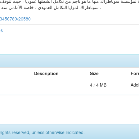
 لمؤسسة سوناطراك منها ما هو ناجم من تكامل أنشطتها عموديا ، حيث تتوقف ه
سوناطراك لمزايا التكامل العمودي ، خاصة الأمامي منه ، والذي يتميز بالربحية الأعلى والتكلفة الأقل .
/123456789/26580
es
Description
Size
For
4,14 MB
Ado
rights reserved, unless otherwise indicated.