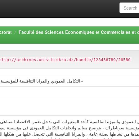
ctorat
Faculté des Sciences Economiques et Commerciales et 
http://archives.univ-biskra.dz/handle/123456789/26580
التكامل العمودي والمزايا التنافسية للمؤسسة الصناعية – دراسة حالة مؤسسة سوناطراك -
عمودي والميزة التنافسية كأحد المتغيرات التي تدخل ضمن الاقتصاد الصناعي وت
ى مؤسسة سوناطراك ، بتوضيح معالم واتجاهات التكامل العمودي في مؤسسة سونا
دها من نشاطها بصفة عامة ، والمزايا التنافسية التي تتحصل عليها من هيكلها ا