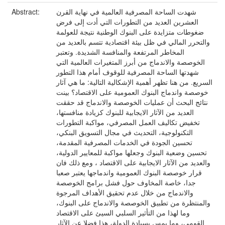
شهدت الساحة المصرفية العالمية في نهاية القرن
Abstract:
العشرين العديد من التطورات التي أدت إلى فرض
ضغوطات متزايدة على البنوك الوطنية نتيجة للعولمة
والتحرر المالي في ظل بيئة اقتصادية تتسم بالعديد من
المخاطر المرتفعة والمنافسة الشديدة. وتعتبر
الخوصصة والاندماج من أبرز المتغيرات العالمية التي
شهدتها الساحة المصرفية للوقوف أمام هذا التطور
السريع. من هنا تظهر أهمية الإشكالية التالية: ما هي آثار
خوصصة واندماج البنوك العمومية على الاقتصاد؟ بينت
نتائج البحث أن عمليات الخوصصة والاندماج قد حققت
العديد من الآثار الايجابية للبنوك كزيادة منافستها،
تخفيض تكاليف العمل المصرفي، مواكبة التطورات
التكنولوجية، التحديث في مجال التسويق البنكي،
تحسين الجودة في الخدمات المصرفية المقدمة،
تحسين وضعية البنوك وجعلها مواكبة للمعايير الدولية،
والعديد من الآثار الايجابية على الاقتصاد ، ومع ذلك فان
قرار خوصصة البنوك العمومية واندماجها يعتبر صعبا
جدا، خاصة المخاوف حول فشل برامج الخوصصة
والاندماج من خلال عدم تحقيق الأهداف المرجوة
والمنتظرة من تطبيق الخوصصة والاندماج على البنوك،
وما لهذا من التأثير السلبي السيئ على الاقتصاد
القومي، وما يمس بسيادة الدولة، هذا فضلا عن الآثار