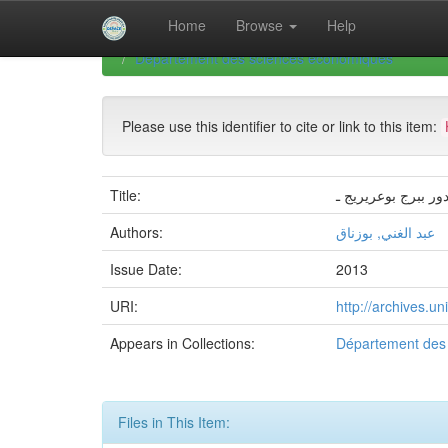
Skip
Home
Browse
Help
navigation
University of Biskra Repository
Thèses de Doctor
Département des sciences économiques
Please use this identifier to cite or link to this item:
Title:
ر ببرج بوعريريج ـ
Authors:
عبد الغني, بوزناق
Issue Date:
2013
URI:
http://archives.u
Appears in Collections:
Département des
Files in This Item: