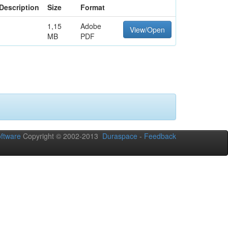
Description
Size
Format
1,15
Adobe
View/Open
MB
PDF
ftware
Copyright © 2002-2013
Duraspace
-
Feedback