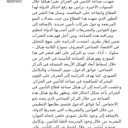
شهدت صناعة التأمين في الجزائر تغيرا هيكليا خلال
Abstract:
السنوات الأخيرة، تزامن مع رفع احتكار الدولة لهذا
القطاع وانفتاحه على المنافسة. وتمثل هذا التغير في
التطور الذي شهده هذا القطاع من حيث معدلات النمو
المرتفعة ودخول شركات تأمين جديدة, بالإضافة إلى
تنوع القوانين والتشريعات التي أصدرتها الدولة لتنظيم
ومراقبة هذه الصناعة. ومن أجل فهم هذه التغيرات
ضمن إطار نظري، استندت الدراسة على منهج التحليل
في الاقتصاد الصناعي المعروف بنموذج الثلاثية هيكل –
سلوك – أداء، حيث تم التركيز على أهم عنصر في هذا
النموذج وهو هيكل الصناعة التأمينية في الجزائر من
خلال إسقاط أبعاد الهيكل الأربعة المتمثلة في التركز
الصناعي، عوائق الدخول، تمييز المنتجات والتكامل
العمودي, كما تهدف الدراسة إلى التعرف على القوى
المحركة للمنافسة في صناعة التأمين في الجزائر.
وخلصت الدراسة إلى أن هيكل صناعة قطاع التأمين في
الجزائر يأخذ شكل احتكار قلة, وتظهر ملامح هيكل هذه
الصناعة من خلال التركز الصناعي الذي يتجه نحو
الانخفاض, أما عوائق الدخول فتتسم بطابعها التنظيمي
من خلال القوانين والتشريعات التي تصدرها الدولة,
بالإضافة إلى وجود تكامل عمودي خلفي باتجاه الموارد
البشرية من خلال وجود المدرسة العليا للتأمين، وتكامل
عمودي أمامي من خلال اعتماد شركات التأمين على