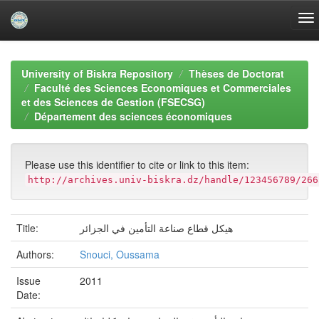
Skip
navigation
University of Biskra Repository
Thèses de Doctorat
Faculté des Sciences Economiques et Commerciales
et des Sciences de Gestion (FSECSG)
Département des sciences économiques
Please use this identifier to cite or link to this item:
http://archives.univ-biskra.dz/handle/123456789/266
هيكل قطاع صناعة التأمين في الجزائر
Title:
Authors:
Snouci, Oussama
Issue
2011
Date: