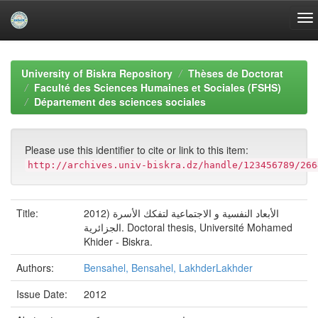
Skip
navigation
University of Biskra Repository
Thèses de Doctorat
Faculté des Sciences Humaines et Sociales (FSHS)
Département des sciences sociales
Please use this identifier to cite or link to this item:
http://archives.univ-biskra.dz/handle/123456789/266
Title:
2012) الأبعاد النفسية و الاجتماعية لتفكك الأسرة
الجزائرية. Doctoral thesis, Université Mohamed
Khider - Biskra.
Authors:
Bensahel, Bensahel, LakhderLakhder
Issue Date:
2012