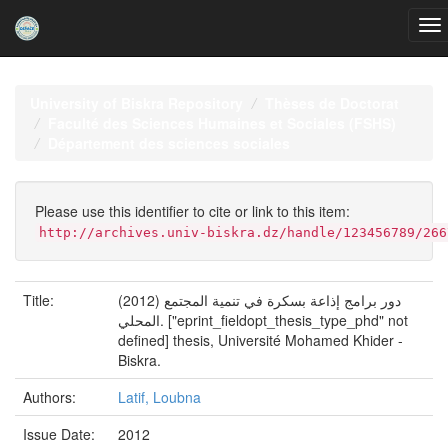
Skip
navigation
University of Biskra Repository
Thèses de Doctorat
Faculté des Sciences Humaines et Sociales (FSHS)
Département des sciences sociales
Please use this identifier to cite or link to this item:
http://archives.univ-biskra.dz/handle/123456789/266
Title:
(2012) دور برامج إذاعة بسكرة في تنمية المجتمع
المحلي. ["eprint_fieldopt_thesis_type_phd" not
defined] thesis, Université Mohamed Khider -
Biskra.
Authors:
Latif, Loubna
Issue Date:
2012