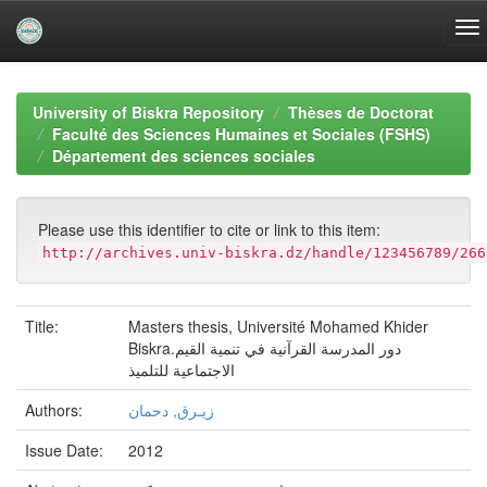
Skip
navigation
University of Biskra Repository
Thèses de Doctorat
Faculté des Sciences Humaines et Sociales (FSHS)
Département des sciences sociales
Please use this identifier to cite or link to this item:
http://archives.univ-biskra.dz/handle/123456789/266
Title:
Masters thesis, Université Mohamed Khider
Biskra.دور المدرسة القرآنية في تنمية القيم
الاجتماعية للتلميذ
Authors:
زيـرق, دحمان
Issue Date:
2012