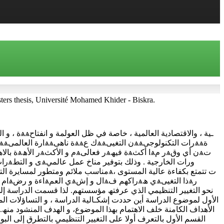
(2010) إتجاهات العمال نحو التغيير التنظيمي في المؤسسة الجزائرية - دراسة ميدانية بمؤسسة الكوابل -ENICAB- بسكرة. , Université Mohamed Khider - Biskra
مناسب ملائم ومتطور لمسایرة التطورات ال
الأول لموضوع الدراسة أین حددت إشكـالیة الدراسة ، و التساؤلات الم
الأھداف الكامنة خلف الاھتمام بھذا الموضوع، و الھدف المنشود من
القسم الأول بالتعرف أولا على التغییر التنظیمي بالتطرق إلى البوا