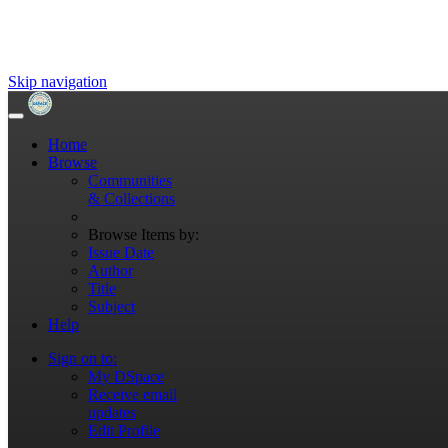
Skip navigation
Home
Browse
Communities
& Collections
Browse Items by:
Issue Date
Author
Title
Subject
Help
Sign on to:
My DSpace
Receive email
updates
Edit Profile