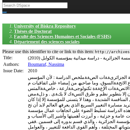
University of Biskra Repository
Thèses de Doctorat
Faculté des Sciences Humaines et Sociales (FSHS)
Département des sciences sociales
Please use this identifier to cite or link to this item:
http://archives
Title:
Authors:
Boumaraf, Nassima
Issue Date:
2010
ملخص الدراسة : لأن المؤسسѧѧات الصѧѧناعیة الجزائریѧѧة لیسѧѧت بمنѧѧأى عѧѧن التغییѧѧرات الاجتماعیѧѧة ، و السیاسѧѧـیة ، والاقتصادیة العالمیة ، خاصة في ظل العولمة و انفتاح
السوق، وما صاحبھ من إمضاء على اتفاقیات مѧѧع الاتحѧѧاد الأوروبѧѧي ، والتحضѧѧیر للانضѧѧمام إلѧѧى منظمѧѧة التجѧѧارة العالمیѧѧة ناھیѧѧك عѧѧن التغییѧѧرات التكنولوجیѧѧة
المتسѧѧارعة ، خاصѧѧة تكنولوجیѧѧات الإعѧѧلام و الاتصѧѧال ، فالمؤسسѧѧات الوطنیѧѧة ملزمѧѧة بالاھتمام بالعمال العنصѧر الأھѧم و الأكثѧر فعالیѧة فیھѧا أكثѧر مѧن أي وقѧت
مضѧى . و ذلѧك لا یكѧون إلا بتطویر نظم و طرق التسѧییر .لѧذا فعلѧى المؤسسѧات إدخѧال تعѧدیلات و تغییѧرات تتماشѧى و التطѧورات الخارجیة . وذلك بتوفیر مناخ عمل عالمي
 لا یتسنى للمؤسسة إلا إذا كانѧت تتمتع بكفاءة عالیة المستوى ،
ھ العالم لابد أن تحѧرص علѧى الاھتمѧام بكفѧاءة و رضѧي العمѧال و إشѧراكھم فѧي ھѧذا التغییѧر
جاھات عمال مؤسسة ENICAB نحو التغییر التنظیمي الذي عرفتھ مؤسستھم. لذا قسمت الدراسة إلى أربع فصول خصص الفصل
 عامة و جزئیة ، و أبرزت أھمیتھا وأشیر إلى الأسباب و
لمؤسسة الجزائریة ، والذي قسم بدوره إلى قسمین .ففي
یاتھ المختلفة ، وأھم القوى الدافعة للتغییر ، والعوامل