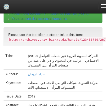
Skip
navigation
University of Biskra Repository
Thèses de Doctorat
Faculté des Sciences Humaines et Sociales (FSHS)
Département des sciences humaines
Please use this identifier to cite or link to this item:
http://archives.univ-biskra.dz/handle/123456789/267
(2019) الحركة النسوية العربية عبر شبكات التواصل
Title:
الاجتماعي – دراسة في المحتوى والأثر على عينة من
صفحات المرأة على الفيسبوك
حداد ناريمان
Authors:
الحركة النسوية، شبكات التواصل الاجتماعي، صفحات
Keywords:
الفيسبوك، المرأة، الاستخدام، الأث
Issue Date:
2019
هدفت الدراسة التالية والتي تتمحور اشكاليتها حول
Abstract: