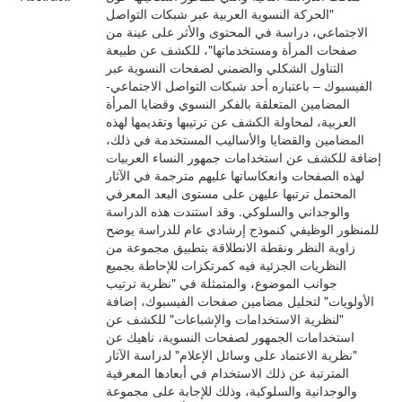
"الحركة النسوية العربية عبر شبكات التواصل
الاجتماعي، دراسة في المحتوى والأثر على عينة من
صفحات المرأة ومستخدماتها"، للكشف عن طبيعة
التناول الشكلي والضمني لصفحات النسوية عبر
الفيسبوك – باعتباره أحد شبكات التواصل الاجتماعي-
المضامين المتعلقة بالفكر النسوي وقضايا المرأة
العربية، لمحاولة الكشف عن ترتيبها وتقديمها لهذه
المضامين والقضايا والأساليب المستخدمة في ذلك،
إضافة للكشف عن استخدامات جمهور النساء العربيات
لهذه الصفحات وانعكاساتها عليهم مترجمة في الآثار
المحتمل ترتبها عليهن على مستوى البعد المعرفي
والوجداني والسلوكي. وقد استندت هذه الدراسة
للمنظور الوظيفي كنموذج إرشادي عام للدراسة يوضح
زاوية النظر ونقطة الانطلاقة بتطبيق مجموعة من
النظريات الجزئية فيه كمرتكزات للإحاطة بجميع
جوانب الموضوع، والمتمثلة في "نظرية ترتيب
الأولويات" لتحليل مضامين صفحات الفيسبوك، إضافة
"لنظرية الاستخدامات والإشباعات" للكشف عن
استخدامات الجمهور لصفحات النسوية، ناهيك عن
"نظرية الاعتماد على وسائل الإعلام" لدراسة الآثار
المترتبة عن ذلك الاستخدام في أبعادها المعرفية
والوجدانية والسلوكية، وذلك للإجابة على مجموعة