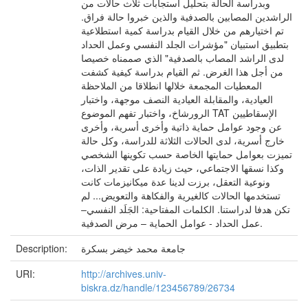
وبدراسة الحالة بتحليل استجابات ثلاث حالات من
الراشدين المصابين بالصدفية والذين خبروا حالة فراق.
تم اختيارهم من خلال القيام بدراسة كمية استطلاعية
بتطبيق استبيان "مؤشرات الجلد النفسي وعمل الحداد
لدى الراشد المصاب بالصدفية" الذي صممناه خصيصا
من أجل هذا الغرض. ثم القيام بدراسة كيفية كشفت
المعطيات المجمعة خلالها انطلاقا من الملاحظة
العيادية، والمقابلة العيادية النصف موجهة، واختبار
الرورشاخ، واختبار تفهم الموضوع TAT الإسقاطيين
عن وجود عوامل حماية ذاتية وأخرى أسرية، وأخرى
خارج أسرية، لدى الحالات الثلاثة للدراسة، وكل حالة
تميزت بعوامل حمايتها الخاصة حسب تكوينها الشخصي
وكذا نسقها الاجتماعي، حيث زيادة على تقدير الذات،
ونوعية التعقل، برزت لدينا عدة ميكانيزمات كانت
تستخدمها الحالات كالغيرية والفكاهة والتعويض... لم
تكن هدفا لدراستنا. الكلمات المفتاحية: الجَلَد النفسي–
عمل الحداد - عوامل الحماية – مرض الصدفية.
جامعة محمد خيضر بسكرة
Description:
URI:
http://archives.univ-
biskra.dz/handle/123456789/26734