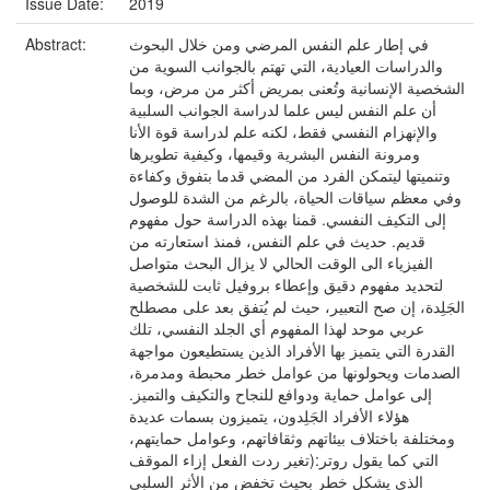
Issue Date:
2019
في إطار علم النفس المرضي ومن خلال البحوث
Abstract:
والدراسات العيادية، التي تهتم بالجوانب السوية من
الشخصية الإنسانية وتُعنى بمريض أكثر من مرض، وبما
أن علم النفس ليس علما لدراسة الجوانب السلبية
والإنهزام النفسي فقط، لكنه علم لدراسة قوة الأنا
ومرونة النفس البشرية وقيمها، وكيفية تطويرها
وتنميتها ليتمكن الفرد من المضي قدما بتفوق وكفاءة
وفي معظم سياقات الحياة، بالرغم من الشدة للوصول
إلى التكيف النفسي. قمنا بهذه الدراسة حول مفهوم
قديم. حديث في علم النفس، فمنذ استعارته من
الفيزياء الى الوقت الحالي لا يزال البحث متواصل
لتحديد مفهوم دقيق وإعطاء بروفيل ثابت للشخصية
الجَلِدة، إن صح التعبير، حيث لم يُتفق بعد على مصطلح
عربي موحد لهذا المفهوم أي الجلد النفسي، تلك
القدرة التي يتميز بها الأفراد الذين يستطيعون مواجهة
الصدمات ويحولونها من عوامل خطر محبطة ومدمرة،
إلى عوامل حماية ودوافع للنجاح والتكيف والتميز.
هؤلاء الأفراد الجَلِدون، يتميزون بسمات عديدة
ومختلفة باختلاف بيئاتهم وثقافاتهم، وعوامل حمايتهم،
التي كما يقول روتر:(تغير ردت الفعل إزاء الموقف
الذي يشكل خطر بحيث تخفض من الأثر السلبي