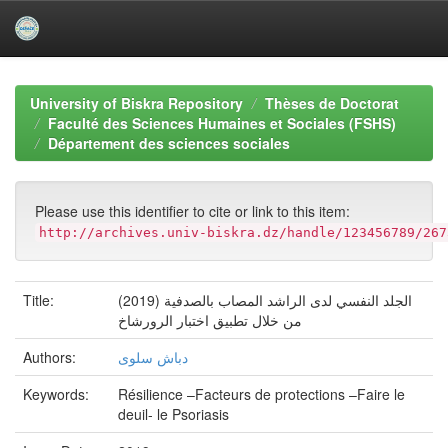
Skip
navigation
University of Biskra Repository
Thèses de Doctorat
Faculté des Sciences Humaines et Sociales (FSHS)
Département des sciences sociales
Please use this identifier to cite or link to this item:
http://archives.univ-biskra.dz/handle/123456789/267
(2019) الجلد النفسي لدى الراشد المصاب بالصدفية
Title:
من خلال تطبيق اختبار الرورشاخ
دباش سلوى
Authors:
Keywords:
Résilience –Facteurs de protections –Faire le
deuil- le Psoriasis