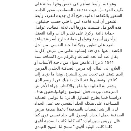
وعواقبه. وأيضا تساهم في خفض وقع المحنة على
تكيف الفرد...). حيث حدد هذه السمات بـ تقدير الذات،
الشعور بالكفاءة الذاتية، فتح آفاق جديدة للفرد، وأيضا
الشعور أن لديه قاعدة امن داخلي حسب جيليكون.
هذه العوامل قسمت بدورها الى ثلاثة أقطاب، عوامل
حماية ذاتية. ركزنا على تقدير الذات وآلية التعقل
وأخرى أسرية وعوامل حماية خارج أسرية.تساعد
الفرد على تطوير وهيكلة الجلد النفسي. من أجل
الكشف عنها لدى فئة إنسانية تعاني من مرض أقل ما
يقال عنه أنه لحد الساعة وبالرغم من اكتشافه سنة
1941 لا يزا ل غامض سواء من ناحية الأسباب أو
العلاج الى المآل، إنه مرض الصدفية الجلدي المزمن
الذي يتمثل في تجديد سريع للبشرة، وهذا ما يؤدي إلى
كثافتها وتقشيرها عند الحك، ناهيك عن الوصم الذي
يشعر به الغالبية، والقلق والاكتئاب جراء الأعراض
المزعجة، وردت فعل المجتمع إزائها.ولتحقيق هدف
دراستنا قمنا بطرح التساؤل التالي: ما عوامل الحماية
المساعدة على هيكلة الجلد النفسي بعد عمل الحداد
لدى الراشد المصاب بالصدفية؟ دعمنا صدمة مرض
الصدفية بعمل الحداد للوصول الى جلد نفسي قوي كما
قال بوريس سيريلنيك: "انه كلما كانت الصدمة أقوى
كلما كانت الوثبة أقوى." سمح لنا المنهج العيادي