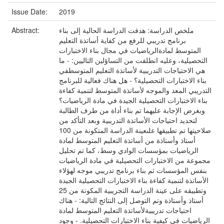
Issue Date:
2019
ملخص الدراسة: هدفت الدراسة الحالية إلى بناء
Abstract:
برنامج تدريبي للرفع من كفاية أساتذة التعليم
المتوسط لمادةالرياضيات في مجال بناء الاختبارات
التحصيلية، وعليه انطلقت من التساؤلين التاليين: - ما
هي الاحتياجات التدريبية لأساتذة التعليم المتوسطفي
بناء الاختبارات التحصيلية؟ - هل هناك فعالية للبرنامج
التدريبي المعد والموجه لأساتذة المتوسط لتنمية كفاءة
بناء الاختبارات التحصيلية الجيدة في مادة الرياضيات؟
وبغرض الإجابة عليهما تم بناء أداة من طرف الطالبة
لتحديد احتياجات الأساتذة التدريبية وبعد التأكد من
صلاحيتها تم تطبيقها علىعينة الدراسة المتكونة من 100
أستاذ وأستاذة من أساتذة التعليم المتوسط لمادة
الرياضيات بمؤسسات الوادي وسط، كما تم تحليل
مجموعة من الاختبارات التحصيلية في مادة الرياضيات
بنفس المؤسسات ثم بناء برنامج تدريبي موجه لهؤلاء
الأساتذة لتنمية كفاءة بناء الاختبارات التحصيلية الجيدة
وتطبيقه على عينة الدراسة التجريبية المكونة من 25
أستاذ وأستاذة وتم التوصل إلى النتائج التالية: - هناك
احتياجات تدريبيةلأساتذة التعليم المتوسط لمادة
الرياضيات في كيفية بناء الاختبارات التحصيلية. - وجود