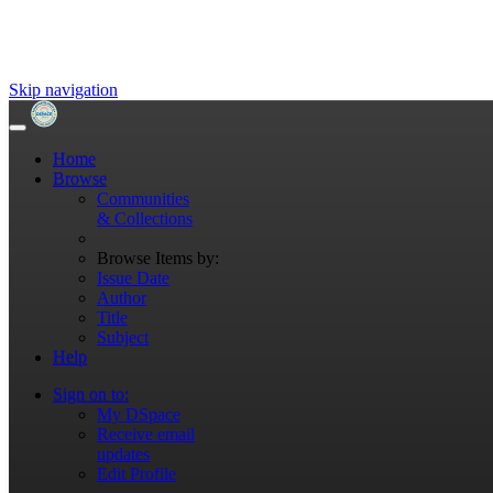
Skip navigation
Home
Browse
Communities
& Collections
Browse Items by:
Issue Date
Author
Title
Subject
Help
Sign on to:
My DSpace
Receive email
updates
Edit Profile