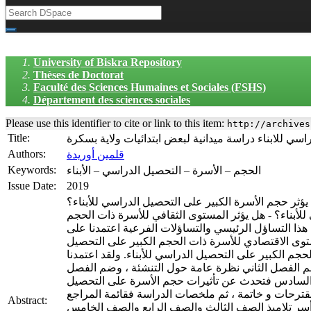
University of Biskra Repository
Thèses de Doctorat
Faculté des Sciences Humaines et Sociales (FSHS)
Département des sciences sociales
Please use this identifier to cite or link to this item:
http://archives
Title:
سي للابناء دراسة ميدانية لبعض ابتدائيات ولاية بسكرة
Authors:
قلمين أوريدة
Keywords:
الحجم – الأسرة – التحصيل الدراسي – الأبناء
Issue Date:
2019
يؤثر حجم الأسرة الكبير على التحصيل الدراسي للأبناء؟
لأبناء؟ - هل يؤثر المستوى الثقافي للأسرة ذات الحجم
 هذا التساؤل الرئيسي والتساؤلات الفرعية اعتمدنا على
المستوى الاقتصادي للأسرة ذات الحجم الكبير على التحصيل
حجم الكبير على التحصيل الدراسي للأبناء. ولقد اعتمدنا
م الفصل الثاني نظرة عامة حول التنشئة ، وضم الفصل
 السادس فتحدث عن تأثيرات حجم الأسرة على التحصيل
مقترحات و خاتمة ، ثم ملخصات الدراسة فقائمة المراجع
Abstract:
أسر تلاميذ الصف الثالث والصف الرابع والصف الخامس