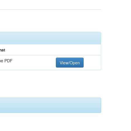
mat
be PDF
View/Open