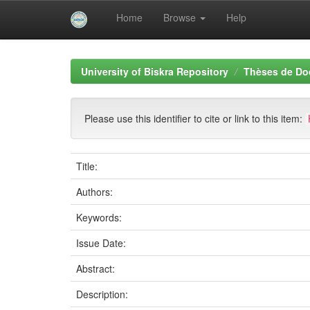
Home
Browse
Help
Skip
navigation
University of Biskra Repository
Thèses de Do
Please use this identifier to cite or link to this item:
Title:
Authors:
Keywords:
Issue Date:
Abstract:
Description: