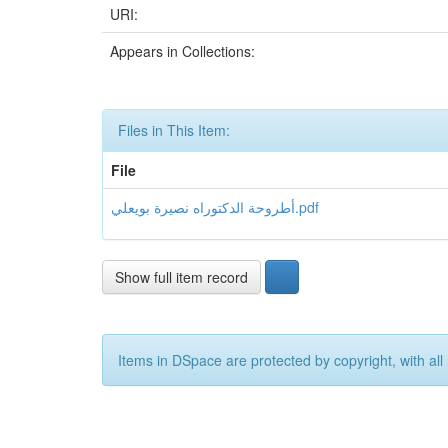
URI:
Appears in Collections:
Files in This Item:
File
أطروحة الدكتوراه نصيرة بويعلي.pdf
Show full item record
Items in DSpace are protected by copyright, with all 