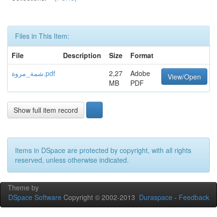
Files in This Item:
File
Description
Size
Format
شمة_مروة.pdf
2,27
Adobe
View/Open
MB
PDF
Show full item record
Items in DSpace are protected by copyright, with all rights
reserved, unless otherwise indicated.
Theme by
DSpace Software
Copyright © 2002-2013
Duraspace
-
Feedback