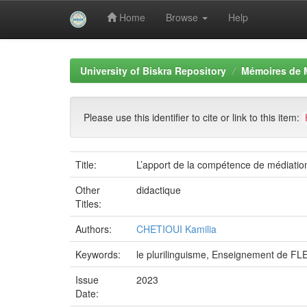
Home
Browse
Help
Skip
navigation
University of Biskra Repository
Mémoires de 
Please use this identifier to cite or link to this item:
Title:
L’apport de la compétence de médiatio
Other
didactique
Titles:
Authors:
CHETIOUI Kamilia
Keywords:
le plurilinguisme, Enseignement de FLE
Issue
2023
Date: