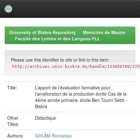
Skip
navigation
University of Biskra Repository
Mémoires de Master
Faculté des Lettres et des Langues FLL
Please use this identifier to cite or link to this item:
http://archives.univ-biskra.dz/handle/123456789/275
Title:
L’apport de l’évaluation formative pour
l’amélioration de la production écrite Cas de la
4ème année primaire, école Ben Toumi Sebti -
Biskra
Other
Didactique
Titles:
Authors:
GHLAM Romaissa