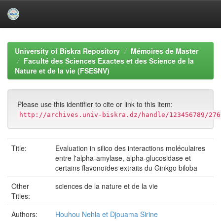
Skip
navigation
University of Biskra Repository
Mémoires de Master
Faculté des Sciences Exactes et des Science de la
Nature et de la vie (FSESNV)
Please use this identifier to cite or link to this item:
http://archives.univ-biskra.dz/handle/123456789/276
Title:
Evaluation in silico des interactions moléculaires
entre l'alpha-amylase, alpha-glucosidase et
certains flavonoïdes extraits du Ginkgo biloba
Other
sciences de la nature et de la vie
Titles:
Authors:
Houhou Nehla et Djouama Sirine