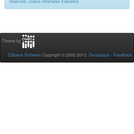
reserved, unless otherwise indicated.
Theme by
DSpace Software
Copyright © 2002-2013
Duraspace
-
Feedback