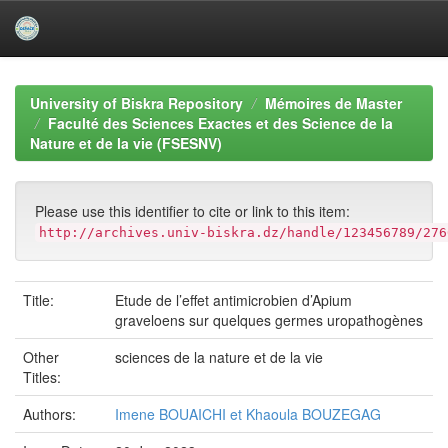
Skip
navigation
University of Biskra Repository
Mémoires de Master
Faculté des Sciences Exactes et des Science de la
Nature et de la vie (FSESNV)
Please use this identifier to cite or link to this item:
http://archives.univ-biskra.dz/handle/123456789/276
Title:
Etude de l’effet antimicrobien d’Apium
graveloens sur quelques germes uropathogènes
Other
sciences de la nature et de la vie
Titles:
Authors:
Imene BOUAICHI et Khaoula BOUZEGAG