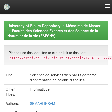
Skip
navigation
University of Biskra Repository
Mémoires de Master
Faculté des Sciences Exactes et des Science de la
Nature et de la vie (FSESNV)
Please use this identifier to cite or link to this item:
http://archives.univ-biskra.dz/handle/123456789/277
Title:
Sélection de services web par l’algorithme
d'optimisation de colonie d'abeilles
Other
informatique
Titles:
Authors:
SEMAHI IKRAM