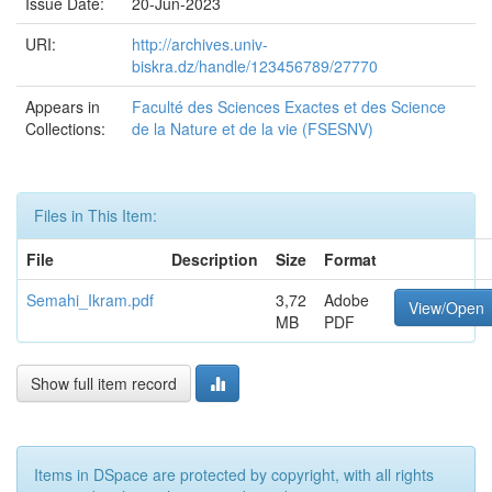
Issue Date:
20-Jun-2023
URI:
http://archives.univ-
biskra.dz/handle/123456789/27770
Appears in
Faculté des Sciences Exactes et des Science
Collections:
de la Nature et de la vie (FSESNV)
Files in This Item:
File
Description
Size
Format
Semahi_Ikram.pdf
3,72
Adobe
View/Open
MB
PDF
Show full item record
Items in DSpace are protected by copyright, with all rights