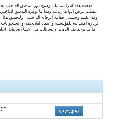
هدفت هذه الدراسة إىل توضيح دور التدقيق الداخلي يف
يتطلب فرض أدوات رقابية وهذا ما يوفره التدقيق الداخلي
وكذا تقييم وحتسني فعالية الرقابة الداخلية . ولتحقيق 
الزيارة امليدانية للمؤسسة واعتماد املالحظة واالستجوابات
ما قد يوجد يف الدفاتر والسجالت من أخطاء وبالتايل احل
PDF
View/Open