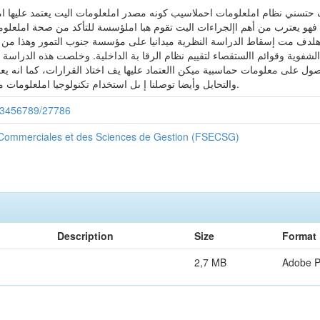
 حتسني نظام املعلومات احملاسيب كونه مصدر املعلومات اليت يعتمد عليها ام
 فهو يعترب من أهم اإلجراءات اليت تقوم هبا املؤسسة للتأكد من صحة املعلو
هذا اهلدف مت إسقاط الدراسة النظرية ميدانيا على مؤسسة جنوب التمور وهذا 
 الشفوية وقوائم االستقصاء لتقييم نظام الرقا بة الداخلية. وخلصت هذه الدراسة
صول على معلومات حماسبية ميكن االعتماد عليها يف اختاذ القرارات، كما انه 
والتحايل وأيضا توصلنا إ ىل استخدام تكنولوجيا املعلومات من اجل فحص وتقييم أنظمة الرقابة الداخلية.
/123456789/27786
 Commerciales et des Sciences de Gestion (FSECSG)
Description
Size
Format
2,7 MB
Adobe 