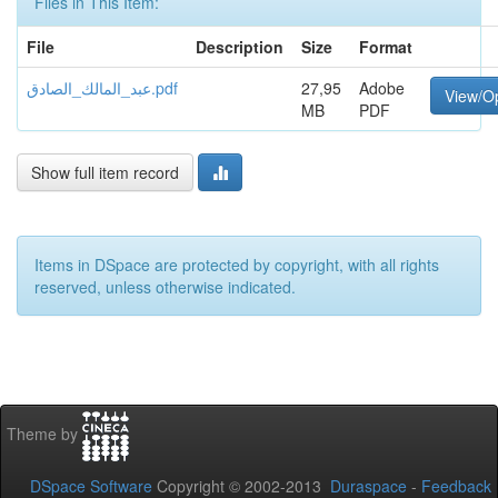
Files in This Item:
File
Description
Size
Format
عبد_المالك_الصادق.pdf
27,95
Adobe
View/O
MB
PDF
Show full item record
Items in DSpace are protected by copyright, with all rights
reserved, unless otherwise indicated.
Theme by
DSpace Software
Copyright © 2002-2013
Duraspace
-
Feedback