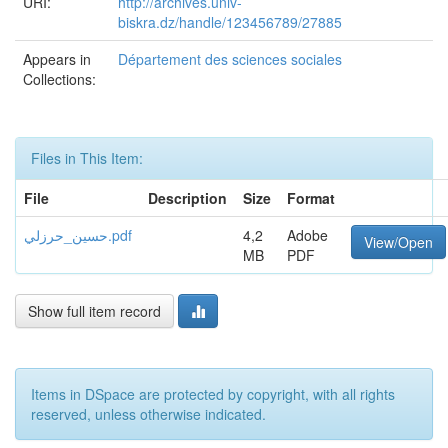
URI:
http://archives.univ-
biskra.dz/handle/123456789/27885
Appears in
Département des sciences sociales
Collections:
Files in This Item:
File
Description
Size
Format
Adobe
4,2
حسين_حرزلي.pdf
View/Open
MB
PDF
Show full item record
Items in DSpace are protected by copyright, with all rights
reserved, unless otherwise indicated.