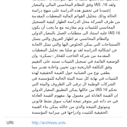
وفق النظام المحاسبي المالي والمعيار IAS ،16 ولقد
إعتمدنا في تحقيق هذه الدراسة على منهج دراسة
الحالة وذلك بتحليل القوائم المالية المعطيات المقدمة
من طرف الشركة محل الدراسة الظهار كيفية التسجيل
المحاسبي للتثبيتات وتم مقارنته مع ما يجب أن يكون
عليه استناد الى متطلبات العمل بالمعيار الدولي IAS 16
والنظام المحاسبي تم اظهار الفروق والتي يتمثل
االستنتاجات التي يمكن الخلوص اليها والتي تمثل االجابة
عن اشكالية الدراسة لقد تو صلنا بعد تحليل المعطيات
المقدمة من شركة الحاجب للفخار –بسكرة- وان
الوضعية القائمة في تسجيل التثبيتات تستند على التقييم
وفق التكلفة التاريخية دون تحيين واعادة تقدير مما
يطفي نوع من الضبابية حول القيمة الحقيقية لهذه
التثبيتات في نهاية كل سنة البيئة الحالية للمؤسسة في
الشركات الوطنية ال ترقى الى الظروف والبيئة التي
من خاللها يمكن التطبيق المعيار الدولي IAS 16 تحكم
ان القيمة العادلة غير معمول بها. مفهوم القيمة العادلة
في حد ذاته غير متوفر نتيجة لغياب سوق نشط قانوني
وموثوق النتيجة والذي من خالله يمكن بناء القيمة
الحقيقية للتثبيت وادراجها في ميزانية المؤسسة.
URI:
http://archives.univ-