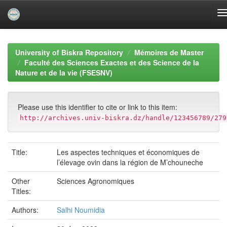
Skip
navigation
University of Biskra Repository
Mémoires de Master
Faculté des Sciences Exactes et des Science de la
Nature et de la vie (FSESNV)
Please use this identifier to cite or link to this item:
http://archives.univ-biskra.dz/handle/123456789/279
Title:
Les aspectes techniques et économiques de
l’élevage ovin dans la région de M’chouneche
Other
Sciences Agronomiques
Titles:
Authors:
Salhi Noumidia