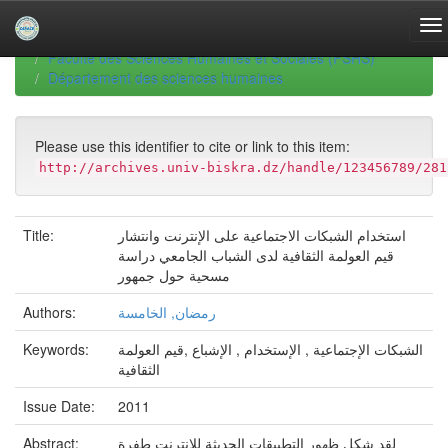
Skip
navigation
University of Biskra Repository
Thèses de Doctorat
Faculté des Sciences Humaines et Sociales (FSHS)
Département des sciences humaines
Please use this identifier to cite or link to this item:
http://archives.univ-biskra.dz/handle/123456789/281
استخدام الشبكات الاجتماعية على الإنترنت وانتشار
Title:
قيم العولمة الثقافية لدى الشباب الجامعي دراسة
مسحية حول جمهور
رمضان, الخامسة
Authors:
الشبكات الإجتماعية , الإستخدام , الإشباع ,قيم العولمة
Keywords:
الثقافية
Issue Date:
2011
لقد شكل ظهور التطبيقات الحديثة للإنترنت طفرة
Abstract: