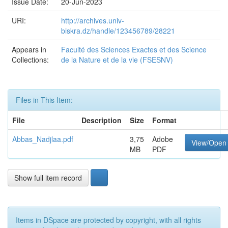
Issue Date:
20-Jun-2023
URI:
http://archives.univ-
biskra.dz/handle/123456789/28221
Appears in
Faculté des Sciences Exactes et des Science
Collections:
de la Nature et de la vie (FSESNV)
Files in This Item:
File
Description
Size
Format
Abbas_Nadjlaa.pdf
3,75
Adobe
View/Open
MB
PDF
Show full item record
Items in DSpace are protected by copyright, with all rights