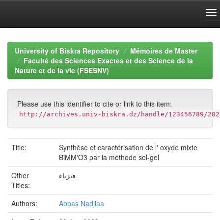
Skip
navigation
University of Biskra Repository
Mémoires de Master
Faculté des Sciences Exactes et des Science de la
Nature et de la vie (FSESNV)
Please use this identifier to cite or link to this item:
http://archives.univ-biskra.dz/handle/123456789/282
Title:
Synthèse et caractérisation de l' oxyde mixte
BiMM'O3 par la méthode sol-gel
Other
فيزياء
Titles:
Authors:
Abbas Nadjlaa