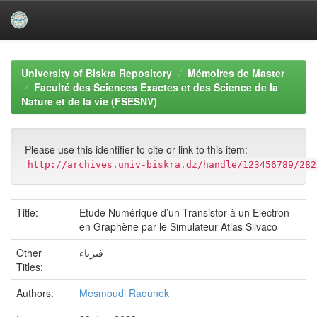
Skip
navigation
University of Biskra Repository
Mémoires de Master
Faculté des Sciences Exactes et des Science de la
Nature et de la vie (FSESNV)
Please use this identifier to cite or link to this item:
http://archives.univ-biskra.dz/handle/123456789/282
Title:
Etude Numérique d’un Transistor à un Electron
en Graphène par le Simulateur Atlas Silvaco
Other
فيزياء
Titles:
Authors:
Mesmoudi Raounek