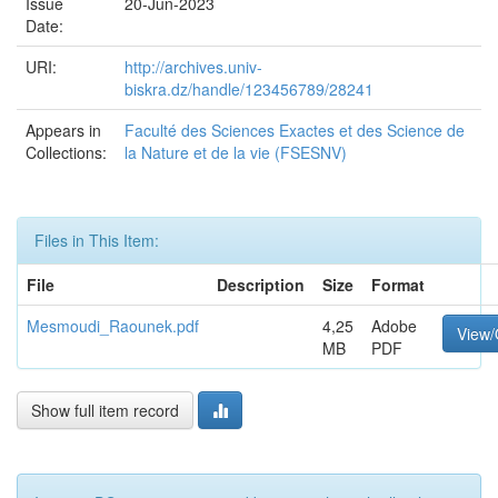
Issue
20-Jun-2023
Date:
URI:
http://archives.univ-
biskra.dz/handle/123456789/28241
Appears in
Faculté des Sciences Exactes et des Science de
Collections:
la Nature et de la vie (FSESNV)
Files in This Item:
File
Description
Size
Format
Mesmoudi_Raounek.pdf
4,25
Adobe
View
MB
PDF
Show full item record