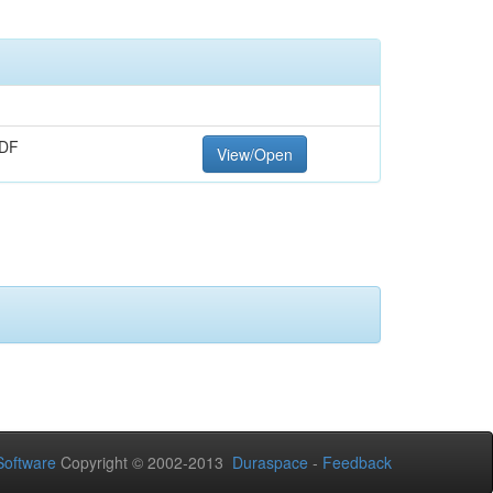
PDF
View/Open
oftware
Copyright © 2002-2013
Duraspace
-
Feedback