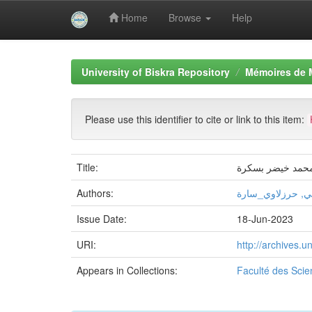
Home
Browse
Help
Skip
navigation
University of Biskra Repository
Mémoires de 
Please use this identifier to cite or link to this item:
Title:
ة محمد خيضر بسكرة
Authors:
, حرزلاوي_سارة
Issue Date:
18-Jun-2023
URI:
http://archives.
Appears in Collections:
Faculté des Sci