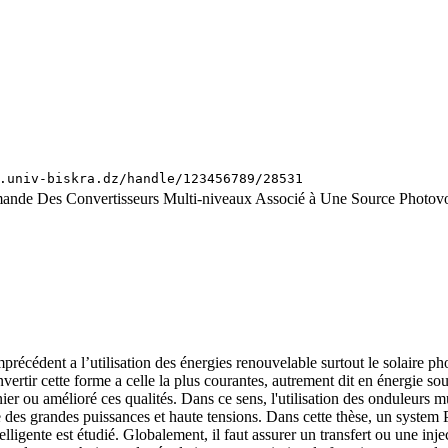
.univ-biskra.dz/handle/123456789/28531
mande Des Convertisseurs Multi-niveaux Associé à Une Source Photov
précédent a l’utilisation des énergies renouvelable surtout le solaire
vertir cette forme a celle la plus courantes, autrement dit en énergie sou
rnier ou amélioré ces qualités. Dans ce sens, l'utilisation des onduleurs
e des grandes puissances et haute tensions. Dans cette thèse, un system
ligente est étudié. Globalement, il faut assurer un transfert ou une inje