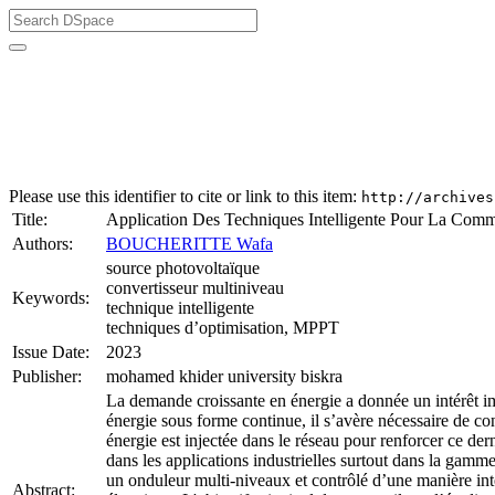
University of Biskra Repository
Thèses de Doctorat
Faculté des Sciences et de la technologie (FST)
Département de Génie Electrique
Please use this identifier to cite or link to this item:
http://archives
Title:
Application Des Techniques Intelligente Pour La Com
Authors:
BOUCHERITTE Wafa
source photovoltaïque
convertisseur multiniveau
Keywords:
technique intelligente
techniques d’optimisation, MPPT
Issue Date:
2023
Publisher:
mohamed khider university biskra
La demande croissante en énergie a donnée un intérêt im
énergie sous forme continue, il s’avère nécessaire de con
énergie est injectée dans le réseau pour renforcer ce de
dans les applications industrielles surtout dans la gamm
un onduleur multi-niveaux et contrôlé d’une manière intel
Abstract: