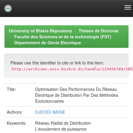
Skip
navigation
University of Biskra Repository
Thèses de Doctorat
Faculté des Sciences et de la technologie (FST)
Département de Génie Electrique
Please use this identifier to cite or link to this item:
http://archives.univ-biskra.dz/handle/123456789/285
Title:
Optimisation Des Performances Du Réseau
Électrique de Distribution Par Des Méthodes
Évolutionnaires
Authors:
DJEDIDI IMENE
Keywords:
Réseau Radial de Distribution
L‘écoulement de puissance