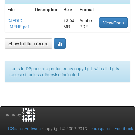
File
Description
Size
Format
DJEDIDI
13,04
Adobe
View/Open
_MENE.pdf
MB
PDF
Show full item record
Items in DSpace are protected by copyright, with all rights
reserved, unless otherwise indicated.
Theme by
DSpace Software
Copyright © 2002-2013
Duraspace
-
Feedback