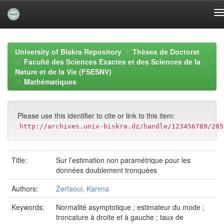
Skip
navigation
University of Biskra Repository
Thèses de Doctorat
Faculté des Sciences Exactes et des Sciences de la
Nature et de la Vie (FSESNV)
Mathématiques
Please use this identifier to cite or link to this item:
http://archives.univ-biskra.dz/handle/123456789/285
Title:
Sur l’estimation non paramétrique pour les
données doublement tronquées
Authors:
Zerfaoui, Karima
Keywords:
Normalité asymptotique ; estimateur du mode ;
troncature à droite et à gauche ; taux de