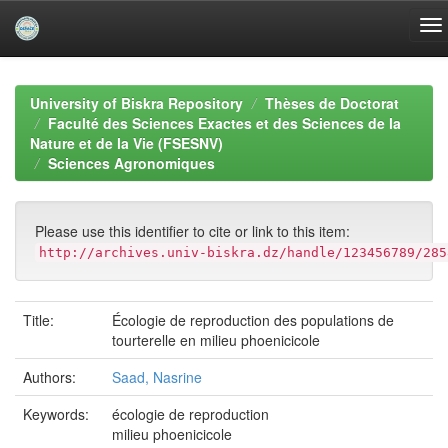
Skip
navigation
University of Biskra Repository
Thèses de Doctorat
Faculté des Sciences Exactes et des Sciences de la
Nature et de la Vie (FSESNV)
Sciences Agronomiques
Please use this identifier to cite or link to this item:
http://archives.univ-biskra.dz/handle/123456789/285
Title:
Écologie de reproduction des populations de
tourterelle en milieu phoenicicole
Authors:
Saad, Nasrine
Keywords:
écologie de reproduction
milieu phoenicicole