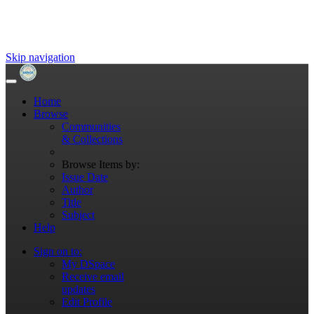
Skip navigation
Home
Browse
Communities
& Collections
Browse Items by:
Issue Date
Author
Title
Subject
Help
Sign on to:
My DSpace
Receive email
updates
Edit Profile