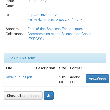
Issue
20-Jun-2023
Date:
URI:
http://archives.univ-
biskra.dz/handle/123456789/28765
Appears in
Faculté des Sciences Economiques et
Collections:
Commerciales et des Sciences de Gestion
(FSECSG)
Files in This Item:
File
Description
Size
Format
rayane_oucif.pdf
1,05
Adobe
View/Open
MB
PDF
Show full item record