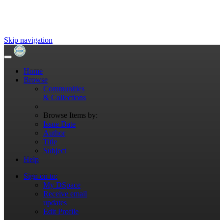
Skip navigation
Home
Browse
Communities
& Collections
Browse Items by:
Issue Date
Author
Title
Subject
Help
Sign on to:
My DSpace
Receive email
updates
Edit Profile