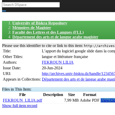
University of Biskra Repository
Mémoires de Magister
Faculté des Lettres et des Langues (FLL)
Département des arts et de langue arabe magister
Please use this identifier to cite or link to this item:
http://archives
Title:
L’apport du logiciel google slide dans la co
Other Titles:
langue et littérature française
Authors:
FEKROUN LILIA
Issue Date:
20-Jun-2024
URI:
http://archives.univ-biskra.dz/handle/12345
Appears in Collections:
Département des arts et de langue arabe magi
Files in This Item:
File
Description
Size
Format
FEKROUN_LILIA.pdf
7,99 MB
Adobe PDF
View/O
Show full item record