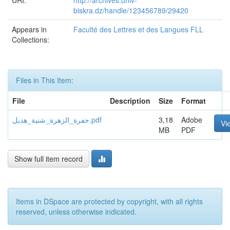
URI:
http://archives.univ-
biskra.dz/handle/123456789/29420
Appears in
Faculté des Lettres et des Langues FLL
Collections:
Files in This Item:
File
Description
Size
Format
حفرة_الزهرة_شنية_هديل.pdf
3,18
Adobe
Vi
MB
PDF
Show full item record
Items in DSpace are protected by copyright, with all rights
reserved, unless otherwise indicated.