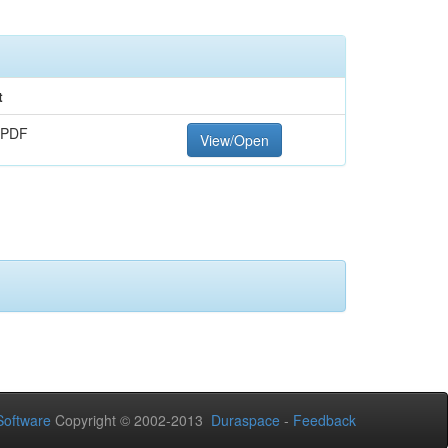
t
 PDF
View/Open
oftware
Copyright © 2002-2013
Duraspace
-
Feedback