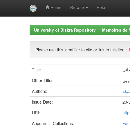
Home
Browse
Help
Skip
navigation
University of Biskra Repository
Mémoires de 
Please use this identifier to cite or link to this item:
Title:
دائي
Other Titles:
ربي
Authors:
ليكة
Issue Date:
20-
URI:
htt
Appears in Collections:
Fac