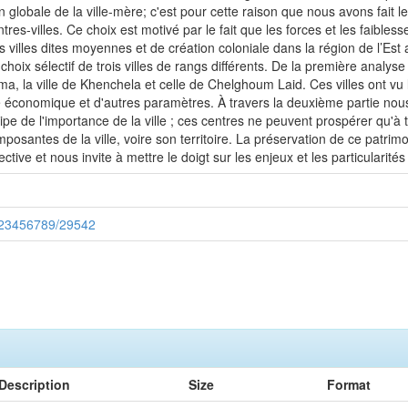
 globale de la ville-mère; c'est pour cette raison que nous avons fait le
res-villes. Ce choix est motivé par le fait que les forces et les faibless
s villes dites moyennes et de création coloniale dans la région de l’Est a
choix sélectif de trois villes de rangs différents. De la première analyse 
lma, la ville de Khenchela et celle de Chelghoum Laid. Ces villes ont vu 
économique et d'autres paramètres. À travers la deuxième partie nous 
ipe de l'importance de la ville ; ces centres ne peuvent prospérer qu'à t
santes de la ville, voire son territoire. La préservation de ce patrimo
tive et nous invite à mettre le doigt sur les enjeux et les particularité
/123456789/29542
Description
Size
Format