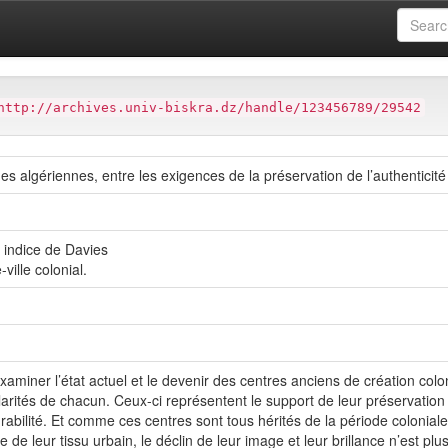
at
Faculté des Sciences et de la technologie (FST)
Département d
http://archives.univ-biskra.dz/handle/123456789/29542
 algériennes, entre les exigences de la préservation de l’authenticité e
, indice de Davies
ville colonial.
aminer l’état actuel et le devenir des centres anciens de création colon
cularités de chacun. Ceux-ci représentent le support de leur préservatio
urabilité. Et comme ces centres sont tous hérités de la période coloniale
 de leur tissu urbain, le déclin de leur image et leur brillance n’est 