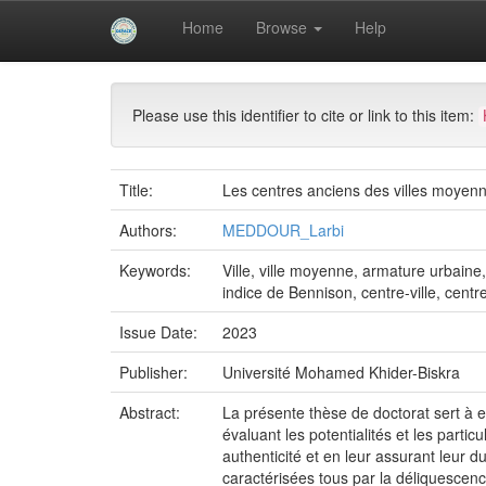
Skip
Home
Browse
Help
navigation
University of Biskra Repository
Thèses de Doctor
Please use this identifier to cite or link to this item:
Title:
Les centres anciens des villes moyennes
Authors:
MEDDOUR_Larbi
Keywords:
Ville, ville moyenne, armature urbaine
indice de Bennison, centre-ville, centre-
Issue Date:
2023
Publisher:
Université Mohamed Khider-Biskra
Abstract:
La présente thèse de doctorat sert à ex
évaluant les potentialités et les parti
authenticité et en leur assurant leur d
caractérisées tous par la déliquescence