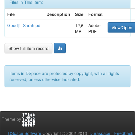
Files in This Item:
File
Description
Size
Format
Goudjil_Sarah.pdf
12,6
Adobe
View/Open
MB
PDF
Show full item record
Items in DSpace are protected by copyright, with all rights
reserved, unless otherwise indicated.
Theme by
DSpace Software
Copyright © 2002-2013
Duraspace
-
Feedback