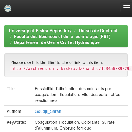
Skip
navigation
University of Biskra Repository
Thèses de Doctorat
Faculté des Sciences et de la technologie (FST)
Département de Génie Civil et Hydraulique
Please use this identifier to cite or link to this item:
http://archives.univ-biskra.dz/handle/123456789/295
Title:
Possibilité d’élimination des colorants par
coagulation - floculation. Effet des paramètres
réactionnels
Authors:
Goudjil_Sarah
Keywords:
Coagulation-Floculation, Colorants, Sulfate
d’aluminium, Chlorure ferrique,