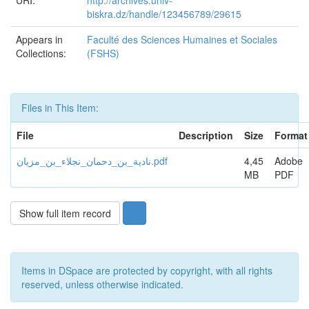
URI:
http://archives.univ-
biskra.dz/handle/123456789/29615
Appears in
Faculté des Sciences Humaines et Sociales
Collections:
(FSHS)
Files in This Item:
File
Description
Size
Format
نادية_بن_دحمان_نجلاء_بن_مزيان.pdf
4,45
Adobe
MB
PDF
Show full item record
Items in DSpace are protected by copyright, with all rights
reserved, unless otherwise indicated.