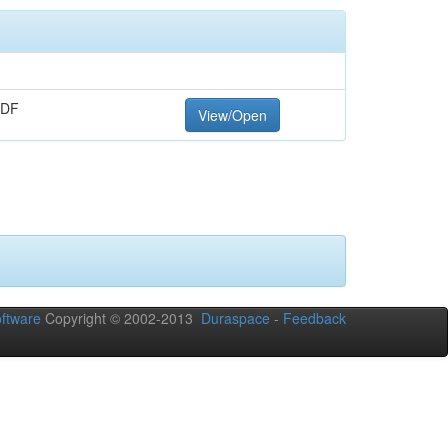
PDF
View/Open
ftware
Copyright © 2002-2013
Duraspace
-
Feedback